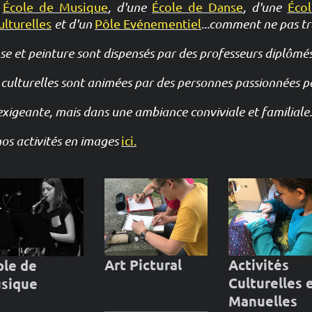
École de Musique
, d'une
École de Danse
, d'une
Écol
ulturelles
et d'un
Pôle Evénementiel
...comment ne pas t
e et peinture sont dispensés par des professeurs diplômés
 culturelles sont animées par des personnes passionnées pa
exigeante, mais dans une ambiance conviviale et familiale.
nos activités en images
ici.
Art Pictural
Activités
ole de
Culturelles 
sique
Manuelles