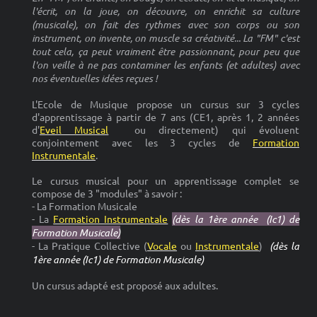
l'écrit, on la joue, on découvre, on enrichit sa culture
(musicale), on fait des rythmes avec son corps ou son
instrument, on invente, on muscle sa créativité... La "FM" c'est
tout cela, ça peut vraiment être passionnant, pour peu que
l'on veille à ne pas contaminer les enfants (et adultes) avec
nos éventuelles idées reçues !
L'Ecole de Musique propose un cursus sur 3 cycles
d'apprentissage à partir de 7 ans (CE1, après 1, 2 années
d'
Eveil Musical
ou directement) qui évoluent
conjointement avec les 3 cycles de
Formation
Instrumentale
.
Le cursus musical pour un apprentissage complet se
compose de 3 "modules" à savoir :
- La Formation Musicale
- La
Formation Instrumentale
(dès la 1ère année (Ic1) de
Formation Musicale)
- La Pratique Collective (
Vocale
ou
Instrumentale
)
(dès la
1ère année (Ic1) de Formation Musicale)
Un cursus adapté est proposé aux adultes.